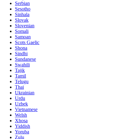
Serbian
Sesotho
Sinhala
Slovak
Slovenian
Somali
Samoan
Scots Gaelic
Shona
Sindhi
Sundanese
Swahili
Tajik
Tamil
Telugu
Thai
Ukrainian
Urdu
Uzbek
Vietnamese
Welsh
Xhosa
Yiddish
Yoruba
Zulu